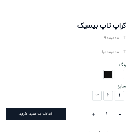
کراپ تاپ بیسیک
PRICE
900,000
T
RANGE:
–
900,000 T
1,000,000
T
THROUGH
رنگ
1,000,000 T
سفید
مشکی
سایز
۳
۲
۱
۳
۲
۱
اضافه به سبد خرید
+
-
کراپ تاپ بیسیک QUANTITY