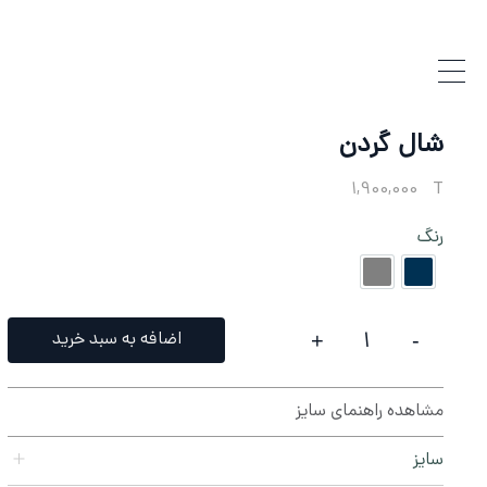
شال گردن
1,900,000
T
رنگ
آبی پروس
طوسی
اضافه به سبد خرید
+
-
شال گردن QUANTITY
مشاهده راهنمای سایز
سایز