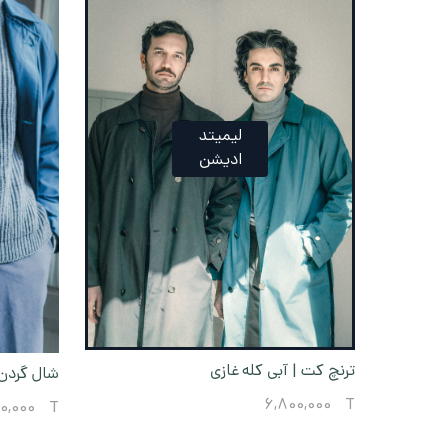
لیمیتد
ادیشن
ترنچ کت | آبی کله غازی
شال گردن
6,800,000
T
00,000
T