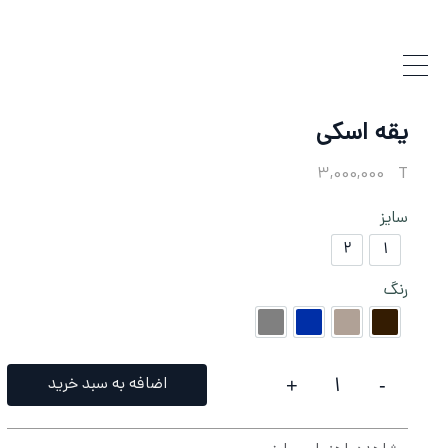
یقه اسکی
3,000,000
T
سایز
۲
۱
۲
۱
رنگ
قهوه‌ای تیره
نسکافه‌ای
آبی د وند
طوسی
اضافه به سبد خرید
+
-
یقه اسکی QUANTITY