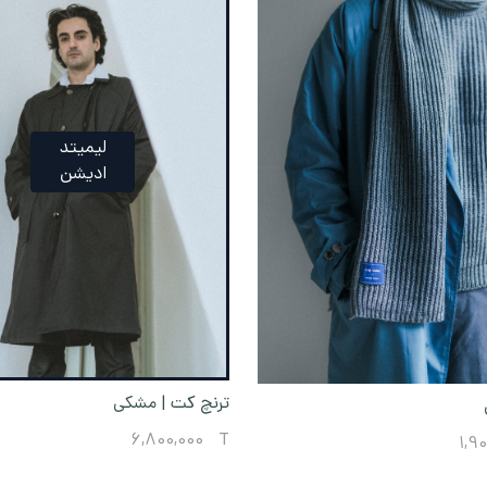
لیمیتد
ادیشن
ترنچ کت | مشکی
6,800,000
T
1,9